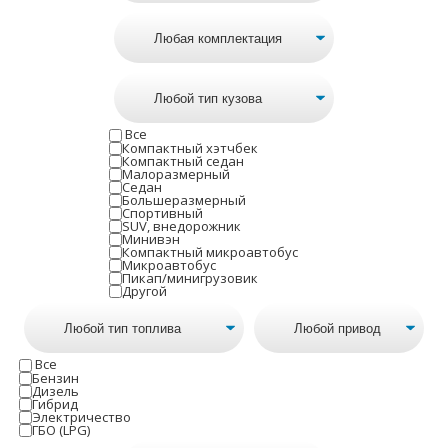
Все
Компактный хэтчбек
Компактный седан
Малоразмерный
Седан
Большеразмерный
Спортивный
SUV, внедорожник
Минивэн
Компактный микроавтобус
Микроавтобус
Пикап/минигрузовик
Другой
Все
Бензин
Дизель
Гибрид
Электричество
ГБО (LPG)