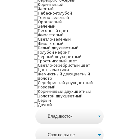
Серебристо-серый
Коричневый
Желтый
Небесно-голубой
Темно-зеленый
Оранжевый
Зеленый
Песочный цвет
Фиолетовый
Светло-зеленый
Фиолетовый
Белый двухцветный
Голубой нефрит
Черный двухцветный
Тростниковый цвет
Светло-серебристый цвет
Цвет галактики
Жемчужный двухцветный
Золото
Серебристый двухцветный
Розовый
Коричневый двухцветный
Золотой двухцветный
Серый
Другой