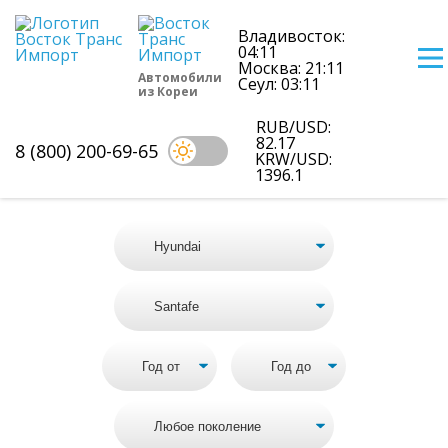
Владивосток:
04:11
Москва: 21:11
Автомобили
Сеул: 03:11
из Кореи
Цены на Hyundai Santafe из Кореи
RUB/USD:
82.17
8 (800) 200-69-65
KRW/USD:
Подбор Корейского автомобиля
1396.1