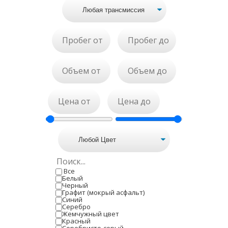
Все
Белый
Черный
Графит (мокрый асфальт)
Синий
Серебро
Жемчужный цвет
Красный