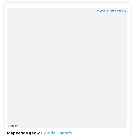
✔ Доступен к заказу
76615 км
Hyundai
Santafe