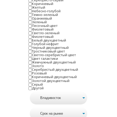
Серебристо-серый
Коричневый
Желтый
Небесно-голубой
Темно-зеленый
Оранжевый
Зеленый
Песочный цвет
Фиолетовый
Светло-зеленый
Фиолетовый
Белый двухцветный
Голубой нефрит
Черный двухцветный
Тростниковый цвет
Светло-серебристый цвет
Цвет галактики
Жемчужный двухцветный
Золото
Серебристый двухцветный
Розовый
Коричневый двухцветный
Золотой двухцветный
Серый
Другой