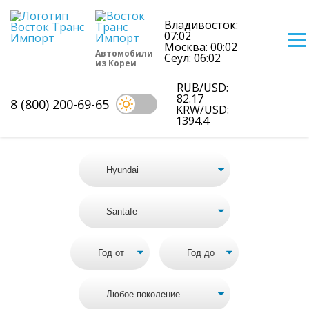
Владивосток:
07:02
Москва: 00:02
Автомобили
Сеул: 06:02
из Кореи
Цены на Hyundai Santafe из Кореи
RUB/USD:
82.17
8 (800) 200-69-65
KRW/USD:
Подбор Корейского автомобиля
1394.4