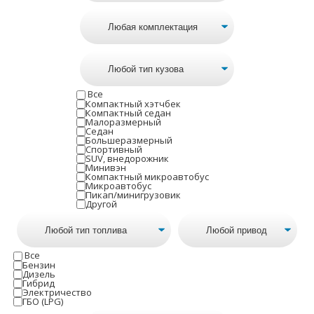
Все
Компактный хэтчбек
Компактный седан
Малоразмерный
Седан
Большеразмерный
Спортивный
SUV, внедорожник
Минивэн
Компактный микроавтобус
Микроавтобус
Пикап/минигрузовик
Другой
Все
Бензин
Дизель
Гибрид
Электричество
ГБО (LPG)