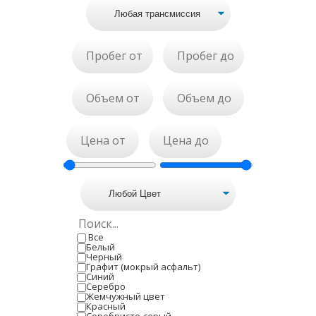
Все
Белый
Черный
Графит (мокрый асфальт)
Синий
Серебро
Жемчужный цвет
Красный