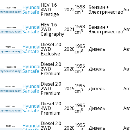
HEV 1.6
1598
Hyundai
Бензин +
112547 км
4WD
2022
Ав
3
Santafe
Электричество
cm
тупен к заказу
Prestige
HEV 1.6
1598
Hyundai
Бензин +
198383 км
2WD
2021
Ав
3
Santafe
Электричество
cm
тупен к заказу
Caligraphy
Diesel 2.0
1995
Hyundai
78157 км
2WD
2020
Дизель
Ав
3
Santafe
cm
тупен к заказу
Exclusive
Diesel 2.0
1995
Hyundai
120905 км
2WD
2020
Дизель
Ав
3
Santafe
cm
тупен к заказу
Premium
Diesel 2.0
1995
Hyundai
92283 км
2WD
2019
Дизель
Ав
3
Santafe
cm
тупен к заказу
Premium
Diesel 2.0
1995
Hyundai
97931 км
4WD
2020
Дизель
Ав
3
Santafe
cm
тупен к заказу
Premium
Diesel 2.0
1995
Hyundai
89423 км
2WD
2020
Дизель
Ав
3