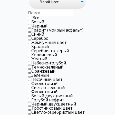
Все
Белый
Черный
Графит (мокрый асфальт)
Синий
Серебро
Жемчужный цвет
Красный
Серебристо-серый
Коричневый
Желтый
Небесно-голубой
Темно-зеленый
Оранжевый
Зеленый
Песочный цвет
Фиолетовый
Светло-зеленый
Фиолетовый
Белый двухцветный
Голубой нефрит
Черный двухцветный
Тростниковый цвет
Светло-серебристый цвет