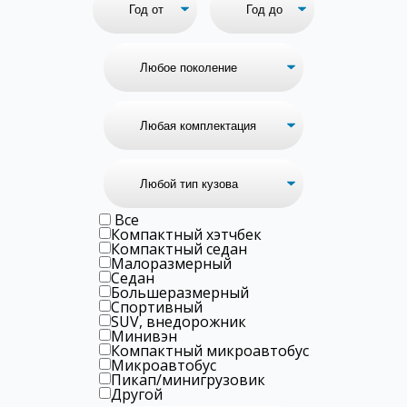
Все
Компактный хэтчбек
Компактный седан
Малоразмерный
Седан
Большеразмерный
Спортивный
SUV, внедорожник
Минивэн
Компактный микроавтобус
Микроавтобус
Пикап/минигрузовик
Другой