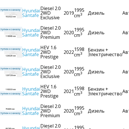
Diesel 2.0
1995
Hyundai
тупен к заказу
2WD
2019
Дизель
Ав
3
Santafe
cm
Exclusive
102322 км
Diesel 2.0
1995
Hyundai
тупен к заказу
2WD
2020
Дизель
Ав
3
Santafe
cm
Premium
118680 км
HEV 1.6
1598
Hyundai
Бензин +
тупен к заказу
2WD
2022
Ав
3
Santafe
Электричество
cm
Prestige
125029 км
Diesel 2.0
1995
Hyundai
тупен к заказу
2WD
2020
Дизель
Ав
3
Santafe
cm
Exclusive
126728 км
HEV 1.6
1598
Hyundai
Бензин +
110033 км
2WD
2021
Ав
3
Santafe
Электричество
cm
тупен к заказу
Prestige
Diesel 2.0
1995
Hyundai
79406 км
2WD
2020
Дизель
Ав
3
Santafe
cm
тупен к заказу
Premium
Diesel 2.0
1995
Hyundai
69780 км