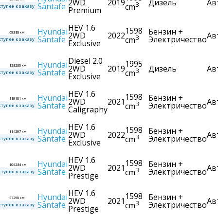
2WD
2019
Дизель
Ав
3
Santafe
cm
тупен к заказу
Premium
HEV 1.6
1598
Hyundai
Бензин +
69385 км
2WD
2022
Ав
3
Santafe
Электричество
cm
тупен к заказу
Exclusive
Diesel 2.0
1995
Hyundai
125250 км
2WD
2019
Дизель
Ав
3
Santafe
cm
тупен к заказу
Exclusive
HEV 1.6
1598
Hyundai
Бензин +
119101 км
2WD
2021
Ав
3
Santafe
Электричество
cm
тупен к заказу
Caligraphy
HEV 1.6
1598
Hyundai
Бензин +
114297 км
2WD
2022
Ав
3
Santafe
Электричество
cm
тупен к заказу
Exclusive
HEV 1.6
1598
Hyundai
Бензин +
106284 км
2WD
2021
Ав
3
Santafe
Электричество
cm
тупен к заказу
Prestige
HEV 1.6
1598
Hyundai
Бензин +
57290 км
2WD
2021
Ав
3
Santafe
Электричество
cm
тупен к заказу
Prestige