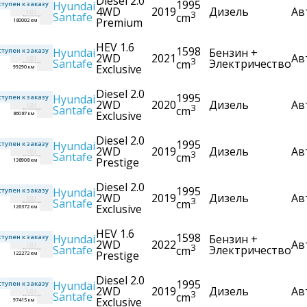
Diesel 2.0
1995
Hyundai
тупен к заказу
4WD
2019
Дизель
Ав
3
Santafe
cm
Premium
180002 км
HEV 1.6
1598
Hyundai
Бензин +
тупен к заказу
2WD
2021
Ав
3
Santafe
Электричество
cm
Exclusive
99290 км
Diesel 2.0
1995
Hyundai
тупен к заказу
2WD
2020
Дизель
Ав
3
Santafe
cm
Exclusive
86087 км
Diesel 2.0
1995
Hyundai
тупен к заказу
2WD
2019
Дизель
Ав
3
Santafe
cm
Prestige
138908 км
Diesel 2.0
1995
Hyundai
тупен к заказу
2WD
2019
Дизель
Ав
3
Santafe
cm
Exclusive
126372 км
HEV 1.6
1598
Hyundai
Бензин +
тупен к заказу
2WD
2022
Ав
3
Santafe
Электричество
cm
Prestige
122272 км
Diesel 2.0
1995
Hyundai
тупен к заказу
2WD
2019
Дизель
Ав
3
Santafe
cm
Exclusive
97415 км