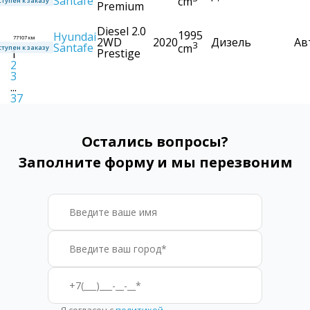
Santafe
cm
тупен к заказу
Premium
Diesel 2.0
1995
Hyundai
77107 км
2WD
2020
Дизель
Ав
3
Santafe
cm
тупен к заказу
Prestige
1
2
3
...
37
Остались вопросы?
Заполните форму и мы перезвоним