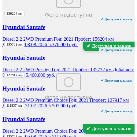
Похожие автомобили из Кореи
156204 км
✔ Доступен к заказу
Hyundai Santafe
Diesel 2.2 2WD Premium
Год:
2021
Пробег:
156204 км
Добавлен:
08.08.2026
5.376.000 руб.
135732 км
✔ Доступен к заказу
✔ Доступен к заказу
Hyundai Santafe
Diesel 2.2 2WD Prestige
Год:
2021
Пробег:
135732 км
Добавлен:
07.08.2026
5.460.000 руб.
127917 км
✔ Доступен к заказу
Hyundai Santafe
Diesel 2.2 2WD Premium Choice
Год:
2021
Пробег:
127917 км
Добавлен:
31.07.2026
5.507.000 руб.
111837 км
✔ Доступен к заказу
Hyundai Santafe
✔ Доступен к заказу
Diesel 2.2 2WD Premium Choice
Год:
2021
Пробег:
111837 км
Добавлен:
05.08.2026
5.511.000 руб.
135732 км