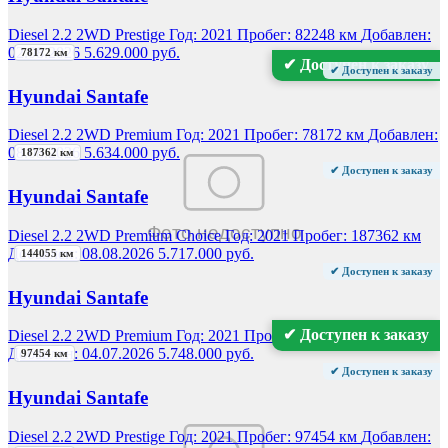
Diesel 2.2 2WD Prestige
Год:
2021
Пробег:
82248 км
Добавлен:
02.08.2026
5.629.000 руб.
78172 км
✔ Доступен к заказу
✔ Доступен к заказу
Hyundai Santafe
Diesel 2.2 2WD Premium
Год:
2021
Пробег:
78172 км
Добавлен:
08.08.2026
5.634.000 руб.
187362 км
✔ Доступен к заказу
Hyundai Santafe
Diesel 2.2 2WD Premium Choice
Год:
2021
Пробег:
187362 км
Добавлен:
08.08.2026
5.717.000 руб.
144055 км
✔ Доступен к заказу
Hyundai Santafe
✔ Доступен к заказу
Diesel 2.2 2WD Premium
Год:
2021
Пробег:
144055 км
Добавлен:
04.07.2026
5.748.000 руб.
97454 км
✔ Доступен к заказу
Hyundai Santafe
Diesel 2.2 2WD Prestige
Год:
2021
Пробег:
97454 км
Добавлен: