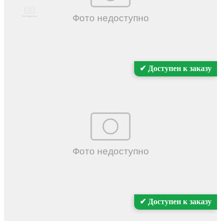
Распечатать
Цена для физ. лиц -
Цена -
6.470.000
руб.
?
Цена в г.
✔ Доступен к заказу
Цена с учетом утильсбора
Заказать осмотр
Уведомлять о новых автомобилях этой модели
Характеристики
Марка Модель
Hyundai Santafe
Модификация
Diesel 2.2 2WD Prestige
Дата первой регистрации
05/2021
3
Объем
2151 cm
Мощность
202 л.с.
✔ Доступен к заказу
КПП
Автомат
Топливо
Дизель