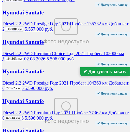
✔ Доступен к заказу
Hyundai Santafe
Diesel 2.2 2WD Prestige
Год:
2021
Пробег:
135732 км
Добавлен:
28.04.2026
5.557.000 руб.
102000 км
✔ Доступен к заказу
Hyundai Santafe
Diesel 2.2 2WD Premium Choice
Год:
2021
Пробег:
102000 км
Добавлен:
02.08.2026
5.596.000 руб.
104363 км
✔ Доступен к заказу
Hyundai Santafe
✔ Доступен к заказу
Diesel 2.2 2WD Prestige
Год:
2021
Пробег:
104363 км
Добавлен:
08.08.2026
5.596.000 руб.
77362 км
✔ Доступен к заказу
Hyundai Santafe
Diesel 2.2 2WD Premium
Год:
2021
Пробег:
77362 км
Добавлен:
08.08.2026
5.596.000 руб.
82248 км
✔ Доступен к заказу
Hyundai Santafe