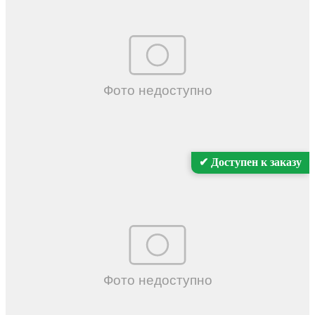
Пробег
17313 км
Тип кузова
SUV, внедорожник
Цвет
Белый
Дата добавления
27.02.2026
Опции
← Нажмите для просмотра
Показать
✔ Доступен к заказу
Инспекция авто
← Нажмите для просмотра
Показать
Страховая история
← Нажмите для просмотра
Показать