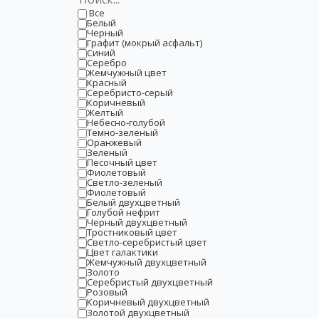
Все
Белый
Черный
Графит (мокрый асфальт)
Синий
Серебро
Жемчужный цвет
Красный
Серебристо-серый
Коричневый
Желтый
Небесно-голубой
Темно-зеленый
Оранжевый
Зеленый
Песочный цвет
Фиолетовый
Светло-зеленый
Фиолетовый
Белый двухцветный
Голубой нефрит
Черный двухцветный
Тростниковый цвет
Светло-серебристый цвет
Цвет галактики
Жемчужный двухцветный
Золото
Серебристый двухцветный
Розовый
Коричневый двухцветный
Золотой двухцветный