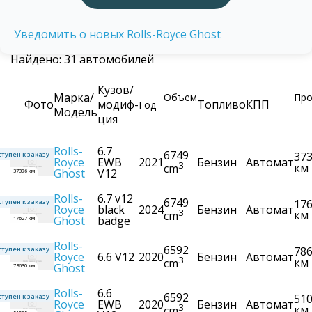
Уведомить о новых Rolls-Royce Ghost
Найдено: 31 автомобилей
Кузов/
Марка/
Объем
Про
Фото
модиф-
Топливо
КПП
Год
Модель
ция
Rolls-
6.7
6749
37
тупен к заказу
Royce
EWB
2021
Бензин
Автомат
3
км
cm
Ghost
V12
37396 км
Rolls-
6.7 v12
6749
17
тупен к заказу
Royce
black
2024
Бензин
Автомат
3
км
cm
Ghost
badge
17627 км
Rolls-
6592
78
тупен к заказу
Royce
6.6 V12
2020
Бензин
Автомат
3
км
cm
Ghost
78630 км
Rolls-
6.6
6592
51
тупен к заказу
Royce
EWB
2020
Бензин
Автомат
3
км
cm