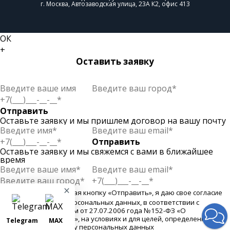
г. Москва, Автозаводская улица, 23А К2, офис 413
ОК
+
Оставить заявку
Отправить
Оставьте заявку и мы пришлем договор на вашу почту
Отправить
Оставьте заявку и мы свяжемся с вами в ближайшее
время
×
Отправить
Нажимая кнопку «Отправить», я даю свое согласие
на обработку моих персональных данных, в соответствии с
Федеральным законом от 27.07.2006 года №152-ФЗ «О
персональных данных», на условиях и для целей, определенных в
Telegram
MAX
Согласии на обработку персональных данных