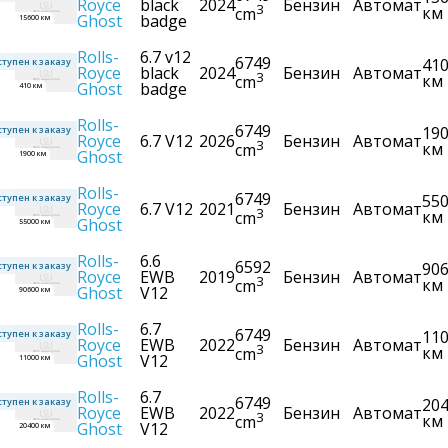
Royce
black
2024
Бензин
Автомат
3
км
cm
Ghost
badge
15600 км
Rolls-
6.7 v12
6749
41
тупен к заказу
Royce
black
2024
Бензин
Автомат
3
км
cm
Ghost
badge
410 км
Rolls-
6749
19
тупен к заказу
Royce
6.7 V12
2026
Бензин
Автомат
3
км
cm
Ghost
1900 км
Rolls-
6749
55
тупен к заказу
Royce
6.7 V12
2021
Бензин
Автомат
3
км
cm
Ghost
55000 км
Rolls-
6.6
6592
90
тупен к заказу
Royce
EWB
2019
Бензин
Автомат
3
км
cm
Ghost
V12
90600 км
Rolls-
6.7
6749
11
тупен к заказу
Royce
EWB
2022
Бензин
Автомат
3
км
cm
Ghost
V12
11000 км
Rolls-
6.7
6749
20
тупен к заказу
Royce
EWB
2022
Бензин
Автомат
3
км
cm
Ghost
V12
20400 км