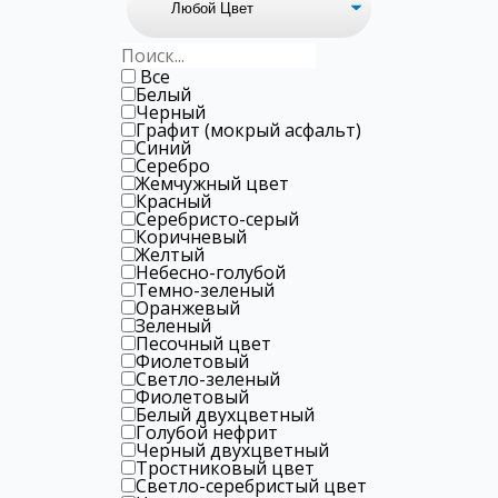
Все
Белый
Черный
Графит (мокрый асфальт)
Синий
Серебро
Жемчужный цвет
Красный
Серебристо-серый
Коричневый
Желтый
Небесно-голубой
Темно-зеленый
Оранжевый
Зеленый
Песочный цвет
Фиолетовый
Светло-зеленый
Фиолетовый
Белый двухцветный
Голубой нефрит
Черный двухцветный
Тростниковый цвет
Светло-серебристый цвет