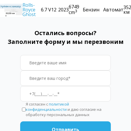
Rolls-
6749
35
тупен к заказу
Royce
6.7 V12
2023
Бензин
Автомат
3
км
cm
Ghost
1
35259 км
Остались вопросы?
Заполните форму и мы перезвоним
Я согласен с
политикой
конфиденциальности
и даю согласие на
обработку персональных данных
Отправить