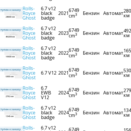
Rolls-
6.7 v12
6749
28
тупен к заказу
Royce
black
2021
Бензин
Автомат
3
км
cm
Ghost
badge
28000 км
Rolls-
6.7 v12
6749
49
тупен к заказу
Royce
black
2023
Бензин
Автомат
3
км
cm
Ghost
badge
49208 км
Rolls-
6.7 v12
6749
16
тупен к заказу
Royce
black
2022
Бензин
Автомат
3
км
cm
Ghost
badge
16500 км
Rolls-
6749
53
тупен к заказу
Royce
6.7 V12
2021
Бензин
Автомат
3
км
cm
Ghost
5300 км
Rolls-
6.7
6749
27
тупен к заказу
Royce
EWB
2024
Бензин
Автомат
3
км
cm
Ghost
V12
2792 км
Rolls-
6.7 v12
6749
13
тупен к заказу
Royce
black
2024
Бензин
Автомат
3
км
cm
Ghost
badge
1345 км
Rolls-
6.7 v12
6749
15
тупен к заказу