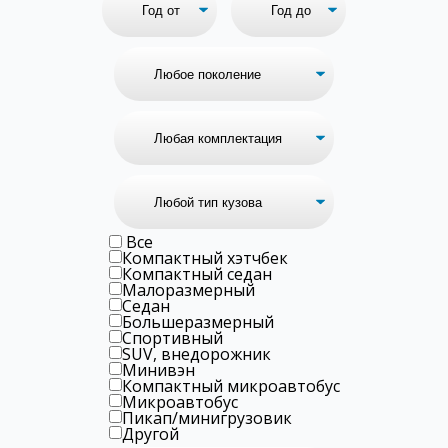
Все
Компактный хэтчбек
Компактный седан
Малоразмерный
Седан
Большеразмерный
Спортивный
SUV, внедорожник
Минивэн
Компактный микроавтобус
Микроавтобус
Пикап/минигрузовик
Другой