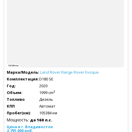
105384 км
Land Rover
Range Rover Evoque
D180 SE
2020
3
1999 cm
Дизель
Автомат
105384 км
Мощность:
до 160 л.с.
2.791.000 руб.