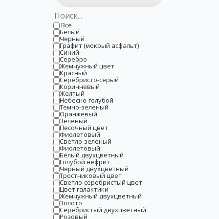
Все
Белый
Черный
Графит (мокрый асфальт)
Синий
Серебро
Жемчужный цвет
Красный
Серебристо-серый
Коричневый
Желтый
Небесно-голубой
Темно-зеленый
Оранжевый
Зеленый
Песочный цвет
Фиолетовый
Светло-зеленый
Фиолетовый
Белый двухцветный
Голубой нефрит
Черный двухцветный
Тростниковый цвет
Светло-серебристый цвет
Цвет галактики
Жемчужный двухцветный
Золото
Серебристый двухцветный
Розовый