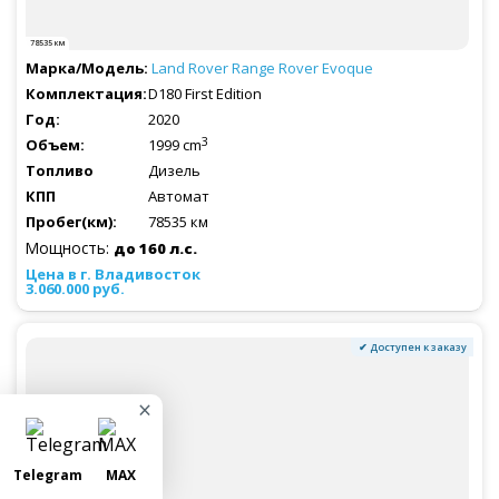
78535 км
Land Rover
Range Rover Evoque
D180 First Edition
2020
3
1999 cm
Дизель
Автомат
78535 км
Мощность:
до 160 л.с.
3.060.000 руб.
✔ Доступен к заказу
×
Telegram
MAX