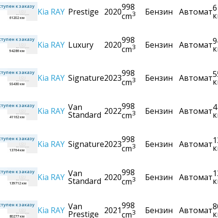
998
6
тупен к заказу
Kia
RAY
Prestige
2020
Бензин
Автомат
3
к
cm
61202 км
998
9
тупен к заказу
Kia
RAY
Luxury
2020
Бензин
Автомат
3
к
cm
94286 км
998
5
тупен к заказу
Kia
RAY
Signature
2023
Бензин
Автомат
3
к
cm
55430 км
998
Van
4
тупен к заказу
Kia
RAY
2022
Бензин
Автомат
3
Standard
к
cm
41162 км
998
1
тупен к заказу
Kia
RAY
Signature
2023
Бензин
Автомат
3
к
cm
13764 км
998
Van
1
тупен к заказу
Kia
RAY
2020
Бензин
Автомат
3
Standard
к
cm
139712 км
998
Van
8
тупен к заказу
Kia
RAY
2021
Бензин
Автомат
3
Prestige
к
cm
80277 км