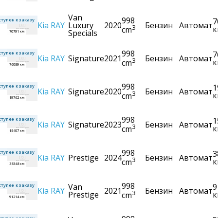
Van
998
7
тупен к заказу
Kia
RAY
Luxury
2020
Бензин
Автомат
3
к
cm
Specials
70791 км
998
7
тупен к заказу
Kia
RAY
Signature
2021
Бензин
Автомат
3
к
cm
76059 км
998
1
тупен к заказу
Kia
RAY
Signature
2020
Бензин
Автомат
3
к
cm
19762 км
998
1
тупен к заказу
Kia
RAY
Signature
2023
Бензин
Автомат
3
к
cm
15407 км
998
3
тупен к заказу
Kia
RAY
Prestige
2024
Бензин
Автомат
3
к
cm
38348 км
998
Van
9
тупен к заказу
Kia
RAY
2021
Бензин
Автомат
3
Prestige
к
cm
91214 км