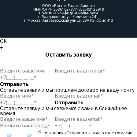
ООО «Восток Транс Импорт»
ИНН/ОГРН 2536162737/1052503128919
Политика конфиденциальности
г. Владивосток, ул. Калинина 241,
г. Москва, Автозаводская улица, 23А К2, офис 413
ОК
+
Оставить заявку
Отправить
Оставьте заявку и мы пришлем договор на вашу почту
Отправить
Оставьте заявку и мы свяжемся с вами в ближайшее
время
×
Отправить
Нажимая кнопку «Отправить», я даю свое согласие