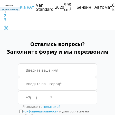
998
Van
6
65972 км
Kia
RAY
2020
Бензин
Автомат
3
Standard
к
cm
тупен к заказу
1
2
3
...
38
Остались вопросы?
Заполните форму и мы перезвоним
Я согласен с
политикой
конфиденциальности
и даю согласие на