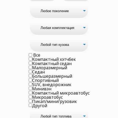
Все
Компактный хэтчбек
Компактный седан
Малоразмерный
Седан
Большеразмерный
Спортивный
SUV, внедорожник
Минивэн
Компактный микроавтобус
Микроавтобус
Пикап/минигрузовик
Другой