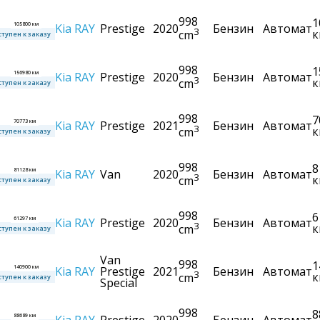
998
1
105800 км
Kia
RAY
Prestige
2020
Бензин
Автомат
3
к
cm
тупен к заказу
998
1
156980 км
Kia
RAY
Prestige
2020
Бензин
Автомат
3
к
cm
тупен к заказу
998
7
70773 км
Kia
RAY
Prestige
2021
Бензин
Автомат
3
к
cm
тупен к заказу
998
8
81128 км
Kia
RAY
Van
2020
Бензин
Автомат
3
к
cm
тупен к заказу
998
6
61297 км
Kia
RAY
Prestige
2020
Бензин
Автомат
3
к
cm
тупен к заказу
Van
998
1
140900 км
Kia
RAY
Prestige
2021
Бензин
Автомат
3
к
cm
тупен к заказу
Special
998
8
88689 км