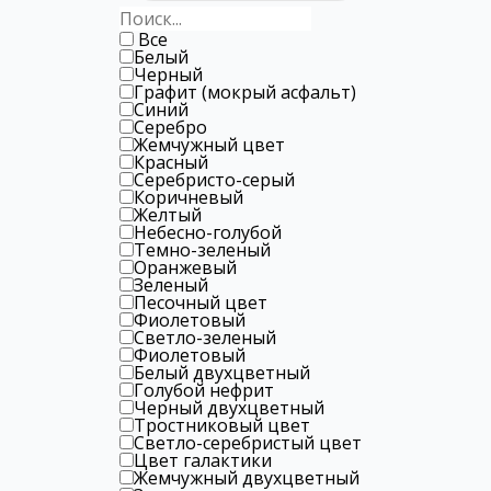
Все
Белый
Черный
Графит (мокрый асфальт)
Синий
Серебро
Жемчужный цвет
Красный
Серебристо-серый
Коричневый
Желтый
Небесно-голубой
Темно-зеленый
Оранжевый
Зеленый
Песочный цвет
Фиолетовый
Светло-зеленый
Фиолетовый
Белый двухцветный
Голубой нефрит
Черный двухцветный
Тростниковый цвет
Светло-серебристый цвет
Цвет галактики
Жемчужный двухцветный