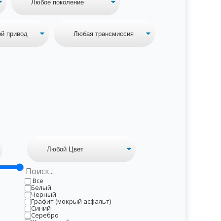
Все
Белый
Черный
Графит (мокрый асфальт)
Синий
Серебро