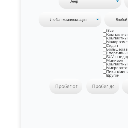
Все
Компактны
Компактны
Малоразме
Седан
Большераз
Спортивны
SUV, внедо
Минивэн
Компактны
Микроавто
Пикап/мин
Другой