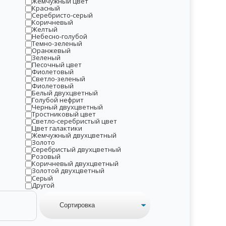
Жемчужный цвет
Красный
Серебристо-серый
Коричневый
Желтый
Небесно-голубой
Темно-зеленый
Оранжевый
Зеленый
Песочный цвет
Фиолетовый
Светло-зеленый
Фиолетовый
Белый двухцветный
Голубой нефрит
Черный двухцветный
Тростниковый цвет
Светло-серебристый цвет
Цвет галактики
Жемчужный двухцветный
Золото
Серебристый двухцветный
Розовый
Коричневый двухцветный
Золотой двухцветный
Серый
Другой