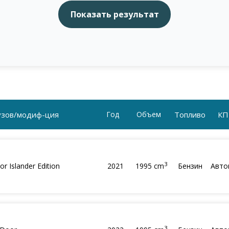
узов/модиф-ция
Год
Объем
Топливо
КП
3
or Islander Edition
2021
1995 cm
Бензин
Авто
3