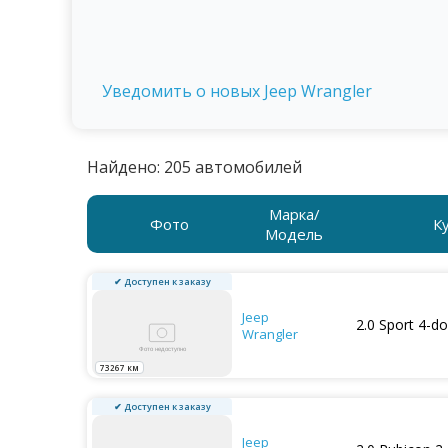
Уведомить о новых Jeep Wrangler
Найдено: 205 автомобилей
Марка/
Фото
К
Модель
✔ Доступен к заказу
Jeep
2.0 Sport 4-do
Wrangler
73267 км
✔ Доступен к заказу
Jeep