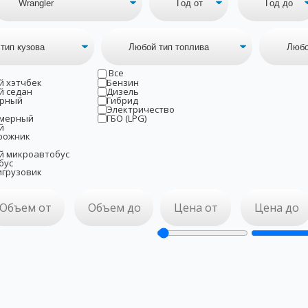
Все
й хэтчбек
Бензин
й седан
Дизель
рный
Гибрид
Электричество
мерный
ГБО (LPG)
й
рожник
й микроавтобус
бус
игрузовик