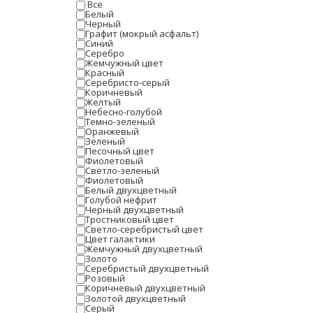
Все
Белый
Черный
Графит (мокрый асфальт)
Синий
Серебро
Жемчужный цвет
Красный
Серебристо-серый
Коричневый
Желтый
Небесно-голубой
Темно-зеленый
Оранжевый
Зеленый
Песочный цвет
Фиолетовый
Светло-зеленый
Фиолетовый
Белый двухцветный
Голубой нефрит
Черный двухцветный
Тростниковый цвет
Светло-серебристый цвет
Цвет галактики
Жемчужный двухцветный
Золото
Серебристый двухцветный
Розовый
Коричневый двухцветный
Золотой двухцветный
Серый