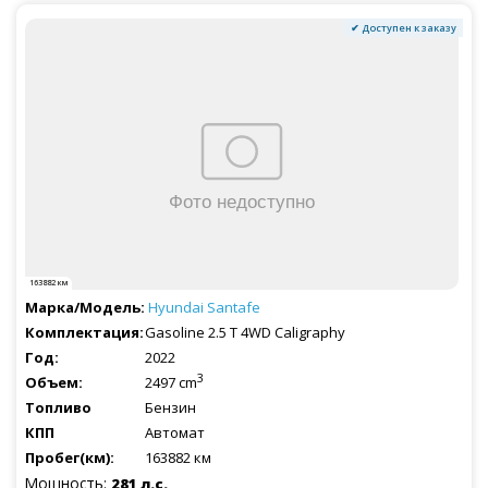
✔ Доступен к заказу
163882 км
Hyundai
Santafe
Gasoline 2.5 T 4WD Caligraphy
2022
3
2497 cm
Бензин
Автомат
163882 км
Мощность:
281 л.с.