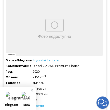
179069 км
Hyundai
Santafe
Diesel 2.2 2WD Premium Choice
2020
3
2151 cm
Дизель
Автомат
×
179069 км
Мощность:
202 л.с.
Telegram
MAX
Рассчитывается