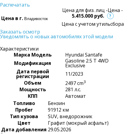
Распечатать
Цена для физ. лиц -
Цена -
5.415.000
руб.
?
Цена в г.
Цена с учетом утильсбора
Заказать осмотр
Уведомлять о новых автомобилях этой модели
Характеристики
Марка Модель
Hyundai Santafe
Gasoline 2.5 T 4WD
Модификация
Exclusive
Дата первой
11/2023
регистрации
3
Объем
2497 cm
Мощность
281 л.с.
КПП
Автомат
Топливо
Бензин
Пробег
91912 км
Тип кузова
SUV, внедорожник
Цвет
Графит (мокрый асфальт)
Дата добавления
29.05.2026