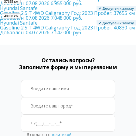
37655 км
Добавлен:
07.08.2026
6.955.000 руб.
Hyundai Santafe
✔ Доступен к заказу
Gasoline 2.5 T 4WD Caligraphy
Год:
2023
Пробег:
37655 км
40830 км
Добавлен:
07.08.2026
7.048.000 руб.
Hyundai Santafe
✔ Доступен к заказу
Gasoline 2.5 T 4WD Caligraphy
Год:
2023
Пробег:
40830 км
Добавлен:
04.07.2026
7.142.000 руб.
Остались вопросы?
Заполните форму и мы перезвоним
Я согласен с
политикой