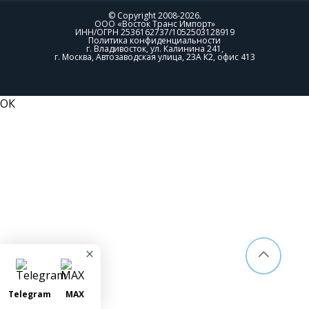
© Copyright 2008-2026.
ООО «Восток Транс Импорт»
ИНН/ОГРН 2536162737/1052503128919
Политика конфиденциальности
г. Владивосток, ул. Калинина 241,
г. Москва, Автозаводская улица, 23А К2, офис 413
ОК
×
Telegram
MAX