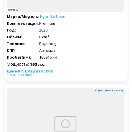
100916 км
Hyundai
Nexo
Premium
2020
3
0 cm
Водород
Автомат
100916 км
Мощность:
163 л.с.
1.520.000 руб.
✔ Доступен к заказу