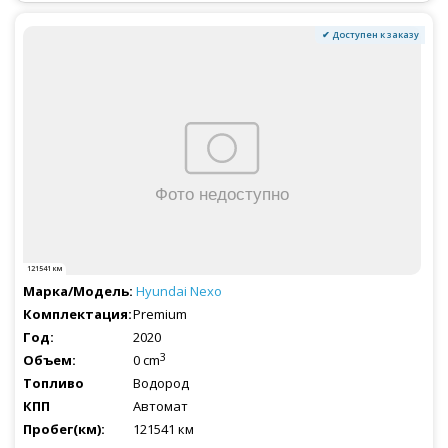
✔ Доступен к заказу
121541 км
Hyundai
Nexo
Premium
2020
3
0 cm
Водород
Автомат
121541 км