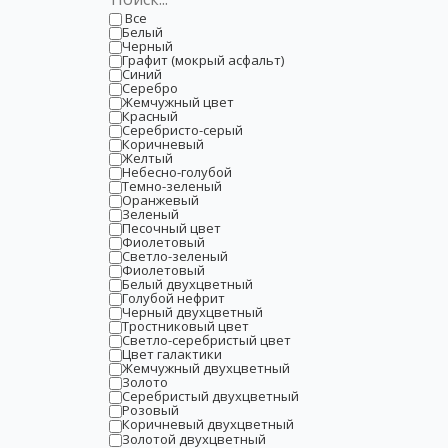
Все
Белый
Черный
Графит (мокрый асфальт)
Синий
Серебро
Жемчужный цвет
Красный
Серебристо-серый
Коричневый
Желтый
Небесно-голубой
Темно-зеленый
Оранжевый
Зеленый
Песочный цвет
Фиолетовый
Светло-зеленый
Фиолетовый
Белый двухцветный
Голубой нефрит
Черный двухцветный
Тростниковый цвет
Светло-серебристый цвет
Цвет галактики
Жемчужный двухцветный
Золото
Серебристый двухцветный
Розовый
Коричневый двухцветный
Золотой двухцветный