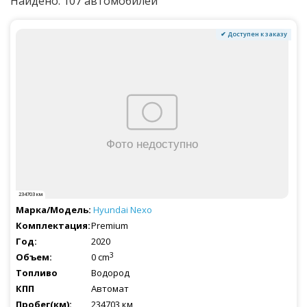
Найдено: 107 автомобилей
✔ Доступен к заказу
234703 км
Hyundai
Nexo
Premium
2020
3
0 cm
Водород
Автомат
234703 км