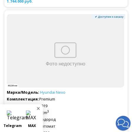
1.744.000 руб.
✔ Доступен к заказу
90236 км
Hyundai
Nexo
Premium
2019
×
3
0 cm
Водород
Telegram
MAX
Автомат