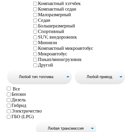
Компактный хэтчбек
Компактный седан
Малоразмерный
Седан
Большеразмерный
Спортивный
SUV, внедорожник
Минивэн
Компактный микроавтобус
Микроавтобус
Пикап/минигрузовик
Другой
Все
Бензин
Дизель
Гибрид
Электричество
ГБО (LPG)