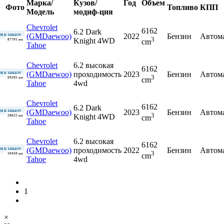
Марка/
Кузов/
Год
Объем
Фото
Топливо
КПП
Модель
модиф-ция
Chevrolet
6162
6.2 Dark
(GMDaewoo)
2022
Бензин
Автом
н к заказу
3
Knight 4WD
87791 км
cm
Tahoe
Chevrolet
6.2 высокая
6162
(GMDaewoo)
проходимость
2023
Бензин
Автом
н к заказу
3
69205 км
cm
Tahoe
4wd
Chevrolet
6162
6.2 Dark
(GMDaewoo)
2023
Бензин
Автом
н к заказу
3
Knight 4WD
28622 км
cm
Tahoe
Chevrolet
6.2 высокая
6162
(GMDaewoo)
проходимость
2022
Бензин
Автом
н к заказу
3
19450 км
cm
Tahoe
4wd
1
×