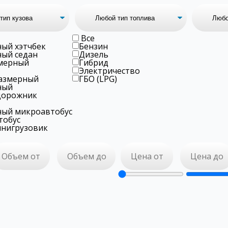
Все
ый хэтчбек
Бензин
ый седан
Дизель
мерный
Гибрид
Электричество
азмерный
ГБО (LPG)
ный
дорожник
ый микроавтобус
тобус
нигрузовик