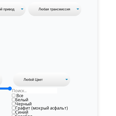
Все
Белый
Черный
Графит (мокрый асфальт)
Синий