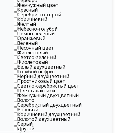
Серебро
Жемчужный цвет
Красный
Серебристо-серый
Коричневый
Желтый
Небесно-голубой
Темно-зеленый
Оранжевый
Зеленый
Песочный цвет
Фиолетовый
Светло-зеленый
Фиолетовый
Белый двухцветный
Голубой нефрит
Черный двухцветный
Тростниковый цвет
Светло-серебристый цвет
Цвет галактики
Жемчужный двухцветный
Золото
Серебристый двухцветный
Розовый
Коричневый двухцветный
Золотой двухцветный
Серый
Другой