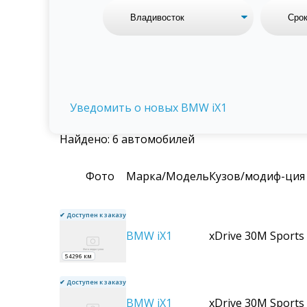
Уведомить о новых BMW iX1
Найдено: 6 автомобилей
Фото
Марка/Модель
Кузов/модиф-ция
✔ Доступен к заказу
BMW
iX1
xDrive 30M Sports
54296 км
✔ Доступен к заказу
BMW
iX1
xDrive 30M Sports