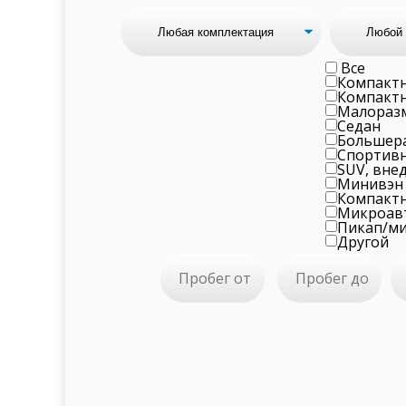
Все
Компактн
Компактн
Малораз
Седан
Большер
Спортив
SUV, вне
Минивэн
Компактн
Микроав
Пикап/ми
Другой