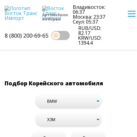
Владивосток:
06:37
Автомобили
Москва: 23:37
из Кореи
Сеул: 05:37
RUB/USD:
82.17
8 (800) 200-69-65
KRW/USD:
1394.4
Цены на Bmw X3m из Кореи
Подбор Корейского автомобиля