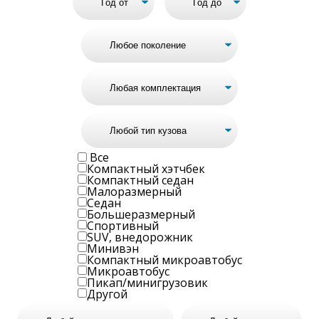
Все
Компактный хэтчбек
Компактный седан
Малоразмерный
Седан
Большеразмерный
Спортивный
SUV, внедорожник
Минивэн
Компактный микроавтобус
Микроавтобус
Пикап/минигрузовик
Другой