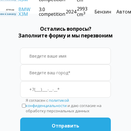
2993
BMW
3.0
ен к заказу
1
2024
Бензин
Автом
3
X3M
competition
cm
6719 км
Остались вопросы?
Заполните форму и мы перезвоним
Я согласен с
политикой
конфиденциальности
и даю согласие на
обработку персональных данных
Отправить