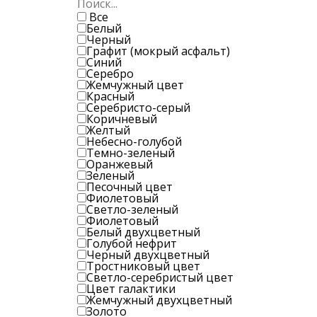
Все
Белый
Черный
Графит (мокрый асфальт)
Синий
Серебро
Жемчужный цвет
Красный
Серебристо-серый
Коричневый
Желтый
Небесно-голубой
Темно-зеленый
Оранжевый
Зеленый
Песочный цвет
Фиолетовый
Светло-зеленый
Фиолетовый
Белый двухцветный
Голубой нефрит
Черный двухцветный
Тростниковый цвет
Светло-серебристый цвет
Цвет галактики
Жемчужный двухцветный
Золото